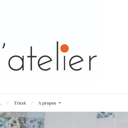
…
Tricot
A propos