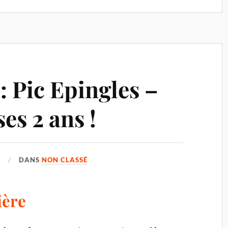
: Pic Epingles –
ses 2 ans !
5
DANS
NON CLASSÉ
ière